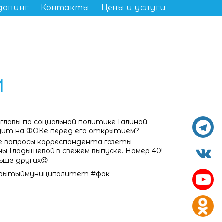
допинг
Контакты
Цены и услуги
М
главы по социальной политике Галиной
дит на ФОКе перед его открытием?
 вопросы корреспондента газеты
ны Гладышевой в свежем выпуске. Номер 40!
ьше других😉
ткрытыймуниципалитет #фок