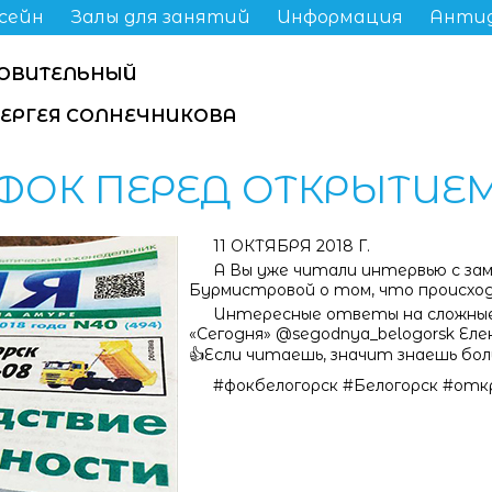
сейн
Залы для занятий
Информация
Анти
ОВИТЕЛЬНЫЙ
СЕРГЕЯ СОЛНЕЧНИКОВА
ФОК ПЕРЕД ОТКРЫТИЕ
11 ОКТЯБРЯ 2018 Г.
А Вы уже читали интервью с зам
Бурмистровой о том, что происхо
Интересные ответы на сложные
«Сегодня» @segodnya_belogorsk Еле
👍Если читаешь, значит знаешь бол
#фокбелогорск #Белогорск #о