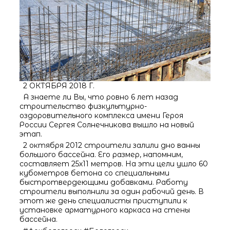
2 ОКТЯБРЯ 2018 Г.
А знаете ли Вы, что ровно 6 лет назад
строительство физкультурно-
оздоровительного комплекса имени Героя
России Сергея Солнечникова вышло на новый
этап.
2 октября 2012 строители залили дно ванны
большого бассейна. Его размер, напомним,
составляет 25х11 метров. На эти цели ушло 60
кубометров бетона со специальными
быстротвердеющими добавками. Работу
строители выполнили за один рабочий день. В
этот же день специалисты приступили к
установке арматурного каркаса на стены
бассейна.