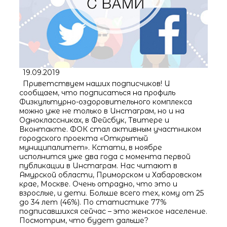
19.09.2019
Приветствуем наших подписчиков! И
сообщаем, что подписаться на профиль
Физкультурно-оздоровительного комплекса
можно уже не только в Инстаграм, но и на
Одноклассниках, в Фейсбук, Твитере и
Вконтакте. ФОК стал активным участником
городского проекта «Открытый
муниципалитет». Кстати, в ноябре
исполнится уже два года с момента первой
публикации в Инстаграм. Нас читают в
Амурской области, Приморском и Хабаровском
крае, Москве. Очень отрадно, что это и
взрослые, и дети. Больше всего тех, кому от 25
до 34 лет (46%). По статистике 77%
подписавшихся сейчас – это женское население.
Посмотрим, что будет дальше?