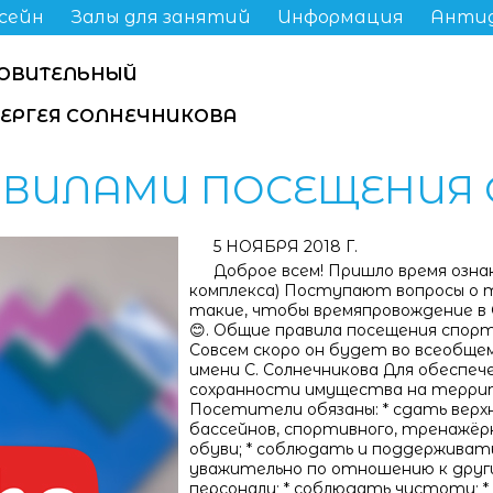
сейн
Залы для занятий
Информация
Анти
ОВИТЕЛЬНЫЙ
СЕРГЕЯ СОЛНЕЧНИКОВА
АВИЛАМИ ПОСЕЩЕНИЯ 
5 НОЯБРЯ 2018 Г.
Доброе всем! Пришло время озна
комплекса) Поступают вопросы о то
такие, чтобы времяпровождение в
😊. Общие правила посещения спор
Совсем скоро он будет во всеобще
имени С. Солнечникова Для обеспе
сохранности имущества на терри
Посетители обязаны: * сдать верх
бассейнов, спортивного, тренажёрн
обуви; * соблюдать и поддерживат
уважительно по отношению к дру
персоналу; * соблюдать чистоту; 