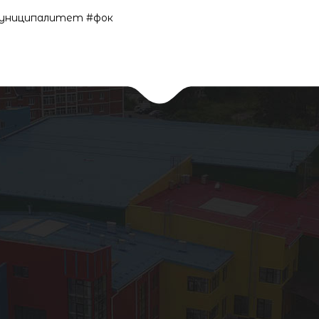
муниципалитет #фок