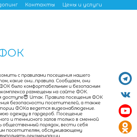
допинг
Контакты
Цены и услуги
ФОК
комить с правилами посещения нашего
м, какие они...правила. Сообщаем, они
 ФОК было комфортабельным и безопасным
ткомплекса размещены на сайте ФОК.
м доступе😇 Итак. Правила посещения ФОК
чения безопасности посетителей, а также
тории ФОКа ведется видеонаблюдение.
нюю одежду в гардероб. Посещение
ого и теннисного залов только в сменной
ь общественный порядок, вести себя
гим посетителям, обслуживающему
* выполнять рекомендации