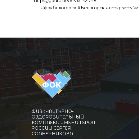
https://youtu.be/V-vxrPi2Rn8
#фокбелогорск #Белогорск #открытый
ФИЗКУЛЬТУРНО-
ОЗДОРОВИТЕЛЬНЫЙ
КОМПЛЕКС ИМЕНИ ГЕРОЯ
РОССИИ СЕРГЕЯ
СОЛНЕЧНИКОВА