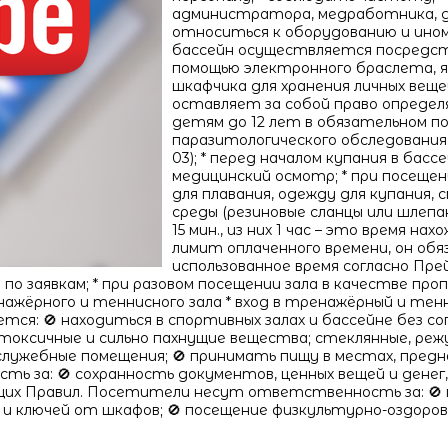
администратора, медработника, д
относиться к оборудованию и ином
бассейн осуществляется посредс
помощью электронного браслета, 
шкафчика для хранения личных веще
оставляет за собой право определя
детям до 12 лет в обязательном п
паразитологического обследования на
03); * перед началом купания в бас
медицинский осмотр; * при посеще
для плавания, одежду для купания, 
среды (резиновые сланцы или шлепан
15 мин., из них 1 час – это время н
лимит оплаченного времени, он об
использованное время согласно Пре
о заявкам; * при разовом посещении зала в качестве проп
жёрного и теннисного зала * вход в тренажёрный и тен
я: 🚫 находиться в спортивных залах и бассейне без соп
токсичные и сильно пахнущие вещества; стеклянные, реж
лужебные помещения; 🚫 принимать пищу в местах, предна
ь за: 🚫 сохранность документов, ценных вещей и денег,
их Правил. Посетители несут ответственность за: 🚫 п
и ключей от шкафов; 🚫 посещение физкультурно-оздоров