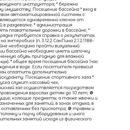
ежурного инструктора; * бережно
у имуществу; Посещение бассейна * вход в
твом автоматизированной системы с
являющегося одновременно ключом от
й в раздевалке. * администрация
ть плавательные дорожки в бассейне; *
орядке требуется справка о результатах
 энтеробиоз (п. 3.12.2 СанПина 2.1.2.1188-
сейне необходимо пройти визуальный
нии бассейна необходимо иметь шапочку
сменную обувь, пригодную для влажной
цы). * общее время посещения бассейна 1час
ахождения в воде. Если посетитель превысил
язан оплатить дополнительно
йскуранту. Посещение спортивного зала *
уска служит кассовый чек,
нисный зал осуществляется посредством
ровождения взрослых детям до 10 лет; 🚫
ущие, колющие предметы, а также жвачки и
значенных для занятий, в зонах отдыха, в
 оставленных без присмотра; 🚫 травмы и
оломку и порчу оборудования и иного
ительных занятий исходя из физического