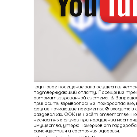
групповое посещение зала осуществляется п
подтверждающий оплату. Посещение трена
автоматизированной системы. ⚠ Запрещаетс
приносить взрывоопасные, пожароопасные, 
другие пачкающие предметы; 🚫 входить в с
раздевалках. ФОК не несёт ответственност
несчастные случаи при нарушении настоящ
имущества, утерю номерков от гардероба 
самочувствия и состояния здоровья.